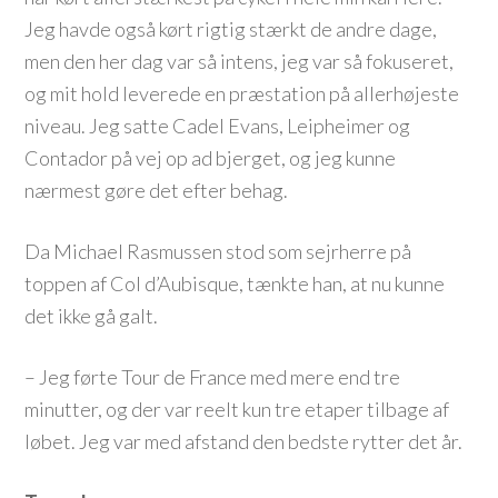
Jeg havde også kørt rigtig stærkt de andre dage,
men den her dag var så intens, jeg var så fokuseret,
og mit hold leverede en præstation på allerhøjeste
niveau. Jeg satte Cadel Evans, Leipheimer og
Contador på vej op ad bjerget, og jeg kunne
nærmest gøre det efter behag.
Da Michael Rasmussen stod som sejrherre på
toppen af Col d’Aubisque, tænkte han, at nu kunne
det ikke gå galt.
– Jeg førte Tour de France med mere end tre
minutter, og der var reelt kun tre etaper tilbage af
løbet. Jeg var med afstand den bedste rytter det år.