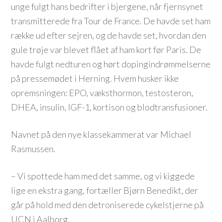
unge fulgt hans bedrifter i bjergene, når fjernsynet
transmitterede fra Tour de France. De havde set ham
række ud efter sejren, og de havde set, hvordan den
gule trøje var blevet flået af ham kort før Paris. De
havde fulgt nedturen og hørt dopingindrømmelserne
på pressemødet i Herning. Hvem husker ikke
opremsningen: EPO, væksthormon, testosteron,
DHEA, insulin, IGF-1, kortison og blodtransfusioner.
Navnet på den nye klassekammerat var Michael
Rasmussen.
– Vi spottede ham med det samme, og vi kiggede
lige en ekstra gang, fortæller Bjørn Benedikt, der
går på hold med den detroniserede cykelstjerne på
UCN i Aalborg.