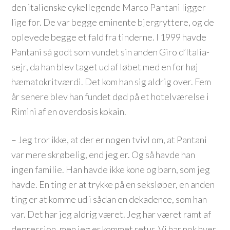
den italienske cykellegende Marco Pantani ligger
lige for. De var begge eminente bjergryttere, og de
oplevede begge et fald fra tinderne. I 1999 havde
Pantani så godt som vundet sin anden Giro d’Italia-
sejr, da han blev taget ud af løbet med en for høj
hæmatokritværdi. Det kom han sig aldrig over. Fem
år senere blev han fundet død på et hotelværelse i
Rimini af en overdosis kokain.
– Jeg tror ikke, at der er nogen tvivl om, at Pantani
var mere skrøbelig, end jeg er. Og så havde han
ingen familie. Han havde ikke kone og barn, som jeg
havde. En ting er at trykke på en seksløber, en anden
ting er at komme ud i sådan en dekadence, som han
var. Det har jeg aldrig været. Jeg har været ramt af
depression, men jeg er kommet retur. Vi har nok hver