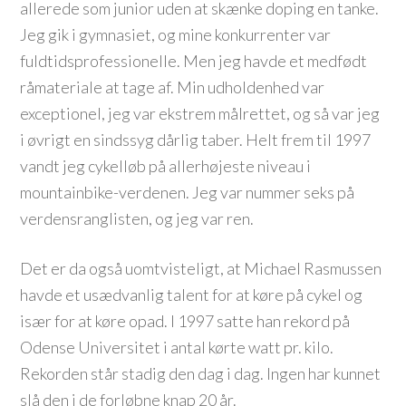
allerede som junior uden at skænke doping en tanke.
Jeg gik i gymnasiet, og mine konkurrenter var
fuldtidsprofessionelle. Men jeg havde et medfødt
råmateriale at tage af. Min udholdenhed var
exceptionel, jeg var ekstrem målrettet, og så var jeg
i øvrigt en sindssyg dårlig taber. Helt frem til 1997
vandt jeg cykelløb på allerhøjeste niveau i
mountainbike-verdenen. Jeg var nummer seks på
verdensranglisten, og jeg var ren.
Det er da også uomtvisteligt, at Michael Rasmussen
havde et usædvanlig talent for at køre på cykel og
især for at køre opad. I 1997 satte han rekord på
Odense Universitet i antal kørte watt pr. kilo.
Rekorden står stadig den dag i dag. Ingen har kunnet
slå den i de forløbne knap 20 år.