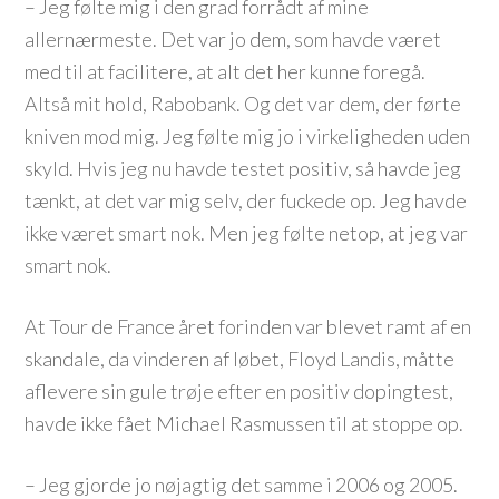
– Jeg følte mig i den grad forrådt af mine
allernærmeste. Det var jo dem, som havde været
med til at facilitere, at alt det her kunne foregå.
Altså mit hold, Rabobank. Og det var dem, der førte
kniven mod mig. Jeg følte mig jo i virkeligheden uden
skyld. Hvis jeg nu havde testet positiv, så havde jeg
tænkt, at det var mig selv, der fuckede op. Jeg havde
ikke været smart nok. Men jeg følte netop, at jeg var
smart nok.
At Tour de France året forinden var blevet ramt af en
skandale, da vinderen af løbet, Floyd Landis, måtte
aflevere sin gule trøje efter en positiv dopingtest,
havde ikke fået Michael Rasmussen til at stoppe op.
– Jeg gjorde jo nøjagtig det samme i 2006 og 2005.