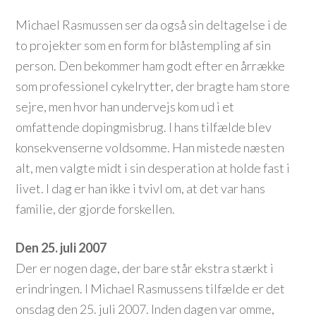
Michael Rasmussen ser da også sin deltagelse i de
to projekter som en form for blåstempling af sin
person. Den bekommer ham godt efter en årrække
som professionel cykelrytter, der bragte ham store
sejre, men hvor han undervejs kom ud i et
omfattende dopingmisbrug. I hans tilfælde blev
konsekvenserne voldsomme. Han mistede næsten
alt, men valgte midt i sin desperation at holde fast i
livet. I dag er han ikke i tvivl om, at det var hans
familie, der gjorde forskellen.
Den 25. juli 2007
Der er nogen dage, der bare står ekstra stærkt i
erindringen. I Michael Rasmussens tilfælde er det
onsdag den 25. juli 2007. Inden dagen var omme,