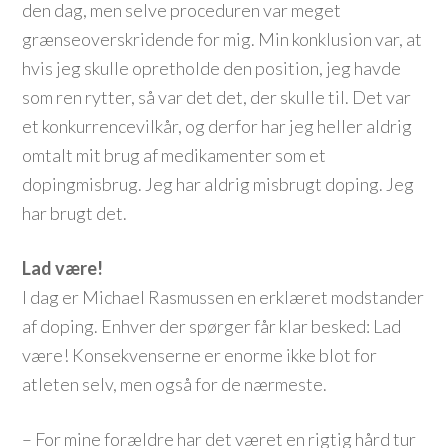
den dag, men selve proceduren var meget
grænseoverskridende for mig. Min konklusion var, at
hvis jeg skulle opretholde den position, jeg havde
som ren rytter, så var det det, der skulle til. Det var
et konkurrencevilkår, og derfor har jeg heller aldrig
omtalt mit brug af medikamenter som et
dopingmisbrug. Jeg har aldrig misbrugt doping. Jeg
har brugt det.
Lad være!
I dag er Michael Rasmussen en erklæret modstander
af doping. Enhver der spørger får klar besked: Lad
være! Konsekvenserne er enorme ikke blot for
atleten selv, men også for de nærmeste.
– For mine forældre har det været en rigtig hård tur