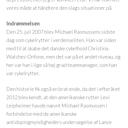
vores måde at håndtere den slags situationer på.
Indrømmelsen
Den 25. juli 2007 blev Michael Rasmussens sidste
dag som cykelrytter i verdenseliten. Han var siden
med til at skabe det danske cykelhold Christina
Watches-Onfone, men det var på et andet niveau, og
her var han i lige så høj grad teammanager, som han
var cykelrytter.
Den historie fik også en brat ende, da det i efteråret
2012 blev kendt, at den amerikanske rytter Levi
Leipheimer havde nævnt Michael Rasmussen i
forbindelse med de amerikanske
antidopingmyndigheders undersøgelse af Lance