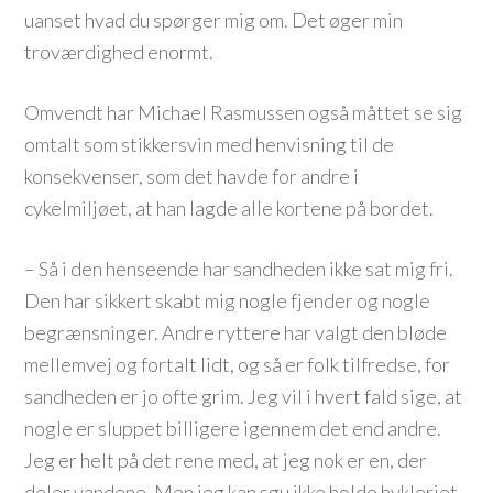
uanset hvad du spørger mig om. Det øger min
troværdighed enormt.
Omvendt har Michael Rasmussen også måttet se sig
omtalt som stikkersvin med henvisning til de
konsekvenser, som det havde for andre i
cykelmiljøet, at han lagde alle kortene på bordet.
– Så i den henseende har sandheden ikke sat mig fri.
Den har sikkert skabt mig nogle fjender og nogle
begrænsninger. Andre ryttere har valgt den bløde
mellemvej og fortalt lidt, og så er folk tilfredse, for
sandheden er jo ofte grim. Jeg vil i hvert fald sige, at
nogle er sluppet billigere igennem det end andre.
Jeg er helt på det rene med, at jeg nok er en, der
deler vandene. Men jeg kan sgu ikke holde hykleriet