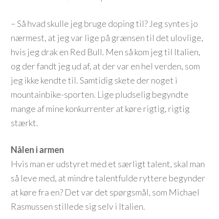
– Så hvad skulle jeg bruge doping til? Jeg syntes jo
nærmest, at jeg var lige på grænsen til det ulovlige,
hvis jeg drak en Red Bull. Men så kom jeg til Italien,
og der fandt jeg ud af, at der var en hel verden, som
jeg ikke kendte til. Samtidig skete der noget i
mountainbike-sporten. Lige pludselig begyndte
mange af mine konkurrenter at køre rigtig, rigtig
stærkt.
Nålen i armen
Hvis man er udstyret med et særligt talent, skal man
så leve med, at mindre talentfulde ryttere begynder
at køre fra en? Det var det spørgsmål, som Michael
Rasmussen stillede sig selv i Italien.