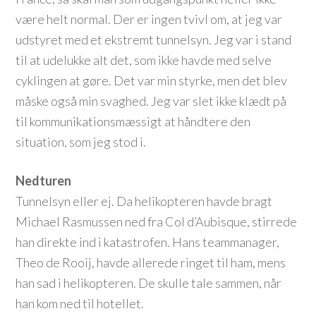
være helt normal. Der er ingen tvivl om, at jeg var
udstyret med et ekstremt tunnelsyn. Jeg var i stand
til at udelukke alt det, som ikke havde med selve
cyklingen at gøre. Det var min styrke, men det blev
måske også min svaghed. Jeg var slet ikke klædt på
til kommunikationsmæssigt at håndtere den
situation, som jeg stod i.
Nedturen
Tunnelsyn eller ej. Da helikopteren havde bragt
Michael Rasmussen ned fra Col d’Aubisque, stirrede
han direkte ind i katastrofen. Hans teammanager,
Theo de Rooij, havde allerede ringet til ham, mens
han sad i helikopteren. De skulle tale sammen, når
han kom ned til hotellet.