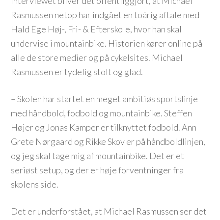
interviewet bliver det offentliggjort, at Michael
Rasmussen netop har indgået en toårig aftale med
Hald Ege Høj-, Fri- & Efterskole, hvor han skal
undervise i mountainbike. Historien kører online på
alle de store medier og på cykelsites. Michael
Rasmussen er tydelig stolt og glad.
– Skolen har startet en meget ambitiøs sportslinje
med håndbold, fodbold og mountainbike. Steffen
Højer og Jonas Kamper er tilknyttet fodbold. Ann
Grete Nørgaard og Rikke Skov er på håndboldlinjen,
og jeg skal tage mig af mountainbike. Det er et
seriøst setup, og der er høje forventninger fra
skolens side.
Det er underforstået, at Michael Rasmussen ser det