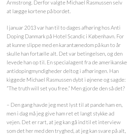
Armstrong. Derfor valgte Michael Rasmussen selv
at lægge kortene på bordet.
I januar 2013 var han til to dages afhøring hos Anti
Doping Danmark på Hotel Scandic i København. For
at kunne slippe med en karantænedom på kun to år
skulle han fortælle alt. Det var betingelsen, og den
levede han op til. En specialagent fra de amerikanske
antidopingmyndigheder deltog i afhøringen. Han
kiggede Michael Rasmussen dybt i øjnene og sagde:
”The truth will set you free.” Men gjorde den så det?
– Den gang havde jeg mest lyst til at pande ham en,
men i dag må jeg give ham ret et langt stykke ad
vejen. Det er rart, at jeg kan gå ind til et interview
som det her med den tryghed, at jeg kan svare på alt,