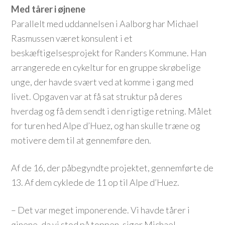
Med tårer i øjnene
Parallelt med uddannelsen i Aalborg har Michael
Rasmussen været konsulent i et
beskæftigelsesprojekt for Randers Kommune. Han
arrangerede en cykeltur for en gruppe skrøbelige
unge, der havde svært ved at komme i gang med
livet. Opgaven var at få sat struktur på deres
hverdag og få dem sendt i den rigtige retning. Målet
for turen hed Alpe d’Huez, og han skulle træne og
motivere dem til at gennemføre den.
Af de 16, der påbegyndte projektet, gennemførte de
13. Af dem cyklede de 11 op til Alpe d’Huez.
– Det var meget imponerende. Vi havde tårer i
øjnene, da vi stod på toppen, siger Michael