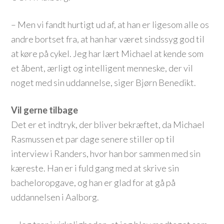
– Men vi fandt hurtigt ud af, at han er ligesom alle os
andre bortset fra, at han har været sindssyg god til
at køre på cykel. Jeg har lært Michael at kende som
et åbent, ærligt og intelligent menneske, der vil
noget med sin uddannelse, siger Bjørn Benedikt.
Vil gerne tilbage
Det er et indtryk, der bliver bekræftet, da Michael
Rasmussen et par dage senere stiller op til
interview i Randers, hvor han bor sammen med sin
kæreste. Han er i fuld gang med at skrive sin
bacheloropgave, og han er glad for at gå på
uddannelsen i Aalborg.