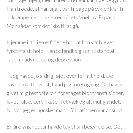
han fløjet hjem, men mareridtet var kun lige begyndt.
Han troede, at han snart var tilbage på cyklen klar til
at kæmpe med om sejren i årets Vuelta a Espana.
Men sådan kom det ikke til at gå.
Hjemme i Italien erfarede han, at han var blevet
fyret fra sit hold. Han befandt sig i en tilstand af
raseri, rådvildhed og depression.
– Jeg havde jo aldrig løjet over for mit hold. De
havde jo altid vidst, hvad jeg foretog mig. De havde
givet mig testosteron, foretaget blodtransfusioner,
lavet falske certifikater i et væk og alt mulig andet.
Nu var jeg en uønsket mand. Situationen var absurd.
En årelang nedtur havde taget sin begyndelse. Det