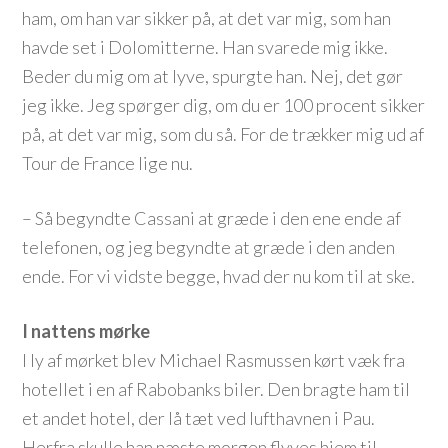
ham, om han var sikker på, at det var mig, som han
havde set i Dolomitterne. Han svarede mig ikke.
Beder du mig om at lyve, spurgte han. Nej, det gør
jeg ikke. Jeg spørger dig, om du er 100 procent sikker
på, at det var mig, som du så. For de trækker mig ud af
Tour de France lige nu.
– Så begyndte Cassani at græde i den ene ende af
telefonen, og jeg begyndte at græde i den anden
ende. For vi vidste begge, hvad der nu kom til at ske.
I nattens mørke
I ly af mørket blev Michael Rasmussen kørt væk fra
hotellet i en af Rabobanks biler. Den bragte ham til
et andet hotel, der lå tæt ved lufthavnen i Pau.
Herfra skulle han næste morgen flyves hjem til