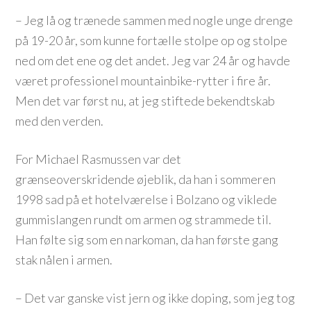
– Jeg lå og trænede sammen med nogle unge drenge
på 19-20 år, som kunne fortælle stolpe op og stolpe
ned om det ene og det andet. Jeg var 24 år og havde
været professionel mountainbike-rytter i fire år.
Men det var først nu, at jeg stiftede bekendtskab
med den verden.
For Michael Rasmussen var det
grænseoverskridende øjeblik, da han i sommeren
1998 sad på et hotelværelse i Bolzano og viklede
gummislangen rundt om armen og strammede til.
Han følte sig som en narkoman, da han første gang
stak nålen i armen.
– Det var ganske vist jern og ikke doping, som jeg tog