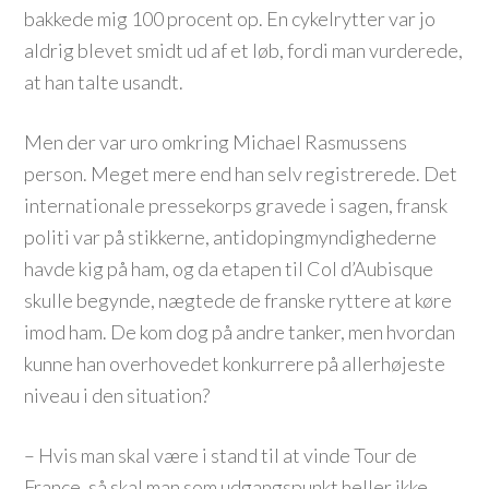
bakkede mig 100 procent op. En cykelrytter var jo
aldrig blevet smidt ud af et løb, fordi man vurderede,
at han talte usandt.
Men der var uro omkring Michael Rasmussens
person. Meget mere end han selv registrerede. Det
internationale pressekorps gravede i sagen, fransk
politi var på stikkerne, antidopingmyndighederne
havde kig på ham, og da etapen til Col d’Aubisque
skulle begynde, nægtede de franske ryttere at køre
imod ham. De kom dog på andre tanker, men hvordan
kunne han overhovedet konkurrere på allerhøjeste
niveau i den situation?
– Hvis man skal være i stand til at vinde Tour de
France, så skal man som udgangspunkt heller ikke