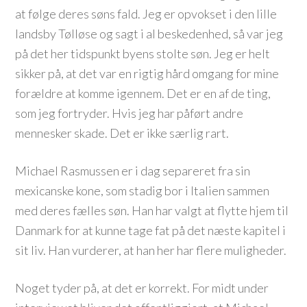
at følge deres søns fald. Jeg er opvokset i den lille
landsby Tølløse og sagt i al beskedenhed, så var jeg
på det her tidspunkt byens stolte søn. Jeg er helt
sikker på, at det var en rigtig hård omgang for mine
forældre at komme igennem. Det er en af de ting,
som jeg fortryder. Hvis jeg har påført andre
mennesker skade. Det er ikke særlig rart.
Michael Rasmussen er i dag separeret fra sin
mexicanske kone, som stadig bor i Italien sammen
med deres fælles søn. Han har valgt at flytte hjem til
Danmark for at kunne tage fat på det næste kapitel i
sit liv. Han vurderer, at han her har flere muligheder.
Noget tyder på, at det er korrekt. For midt under