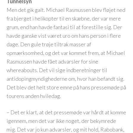
Tunnelsyn
Men det gik galt. Michael Rasmussen blev fløjet ned
fra bjerget i helikopter til en skæbne, der var mere
grum, end han havde fantasi til at forestille sig. Der
havde ganske vist været uro om hans person i flere
dage. Den gule trøje tiltrak masser af
opmærksomhed, og det var kommet frem, at Michael
Rasmussen havde fået advarsler for sine
whereabouts. Det vil sige indberetninger til
antidopingmyndighederne om, hvor han befandt sig.
Det blev det helt store emne på hans pressemøde på
tourens anden hviledag.
– Det er klart, at det pressemøde var hårdt at komme
igennem, men det var ikke noget, der bekymrede
mig. Det var jo kun advarsler, og mit hold, Rabobank,