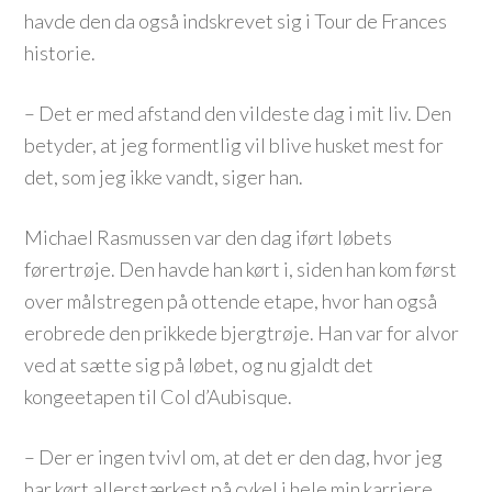
havde den da også indskrevet sig i Tour de Frances
historie.
– Det er med afstand den vildeste dag i mit liv. Den
betyder, at jeg formentlig vil blive husket mest for
det, som jeg ikke vandt, siger han.
Michael Rasmussen var den dag iført løbets
førertrøje. Den havde han kørt i, siden han kom først
over målstregen på ottende etape, hvor han også
erobrede den prikkede bjergtrøje. Han var for alvor
ved at sætte sig på løbet, og nu gjaldt det
kongeetapen til Col d’Aubisque.
– Der er ingen tvivl om, at det er den dag, hvor jeg
har kørt allerstærkest på cykel i hele min karriere.