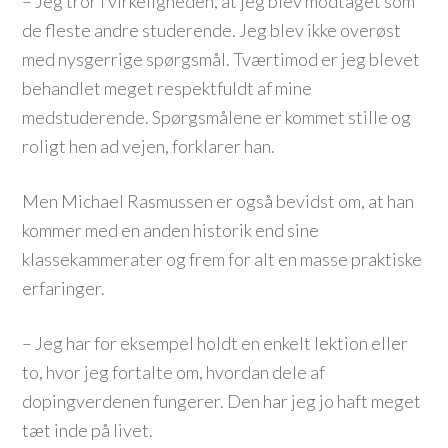
– Jeg tror i virkeligheden, at jeg blev modtaget som
de fleste andre studerende. Jeg blev ikke overøst
med nysgerrige spørgsmål. Tværtimod er jeg blevet
behandlet meget respektfuldt af mine
medstuderende. Spørgsmålene er kommet stille og
roligt hen ad vejen, forklarer han.
Men Michael Rasmussen er også bevidst om, at han
kommer med en anden historik end sine
klassekammerater og frem for alt en masse praktiske
erfaringer.
– Jeg har for eksempel holdt en enkelt lektion eller
to, hvor jeg fortalte om, hvordan dele af
dopingverdenen fungerer. Den har jeg jo haft meget
tæt inde på livet.