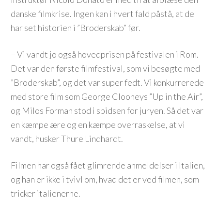
danske filmkrise. Ingen kan i hvert fald påstå, at de
har set historien i ”Broderskab” før.
– Vi vandt jo også hovedprisen på festivalen i Rom.
Det var den første filmfestival, som vi besøgte med
”Broderskab”, og det var super fedt. Vi konkurrerede
med store film som George Clooneys ”Up in the Air”,
og Milos Forman stod i spidsen for juryen. Så det var
en kæmpe ære og en kæmpe overraskelse, at vi
vandt, husker Thure Lindhardt.
Filmen har også fået glimrende anmeldelser i Italien,
og han er ikke i tvivl om, hvad det er ved filmen, som
tricker italienerne.