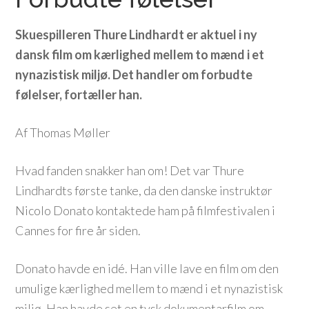
Skuespilleren Thure Lindhardt er aktuel i ny
dansk film om kærlighed mellem to mænd i et
nynazistisk miljø. Det handler om forbudte
følelser, fortæller han.
Af Thomas Møller
Hvad fanden snakker han om! Det var Thure
Lindhardts første tanke, da den danske instruktør
Nicolo Donato kontaktede ham på filmfestivalen i
Cannes for fire år siden.
Donato havde en idé. Han ville lave en film om den
umulige kærlighed mellem to mænd i et nynazistisk
miljø. Han havde set en tysk dokumentarfilm om