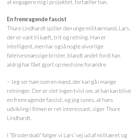
at engagere mig i projektet, fortæller han.
En fremragende fascist
Thure Lindhardt spiller den unge militærmand, Lars,
der er vant til kæft, trit og retning. Han er
intelligent, men har også nogle alvorlige
følelsesmæssige brister, blandt andet fordi han
aldrig har fået gjort op med sine forældre.
– Jeg ser ham som en mand, der kan gå i mange
retninger. Der er slet ingen tvivl om, at han kan blive
en fremragende fascist, og jeg synes, at hans
udvikling i filmen er ret interessant, siger Thure
Lindhardt.
I ”Broderskab” følger vi Lars’ vej ud af militæret og