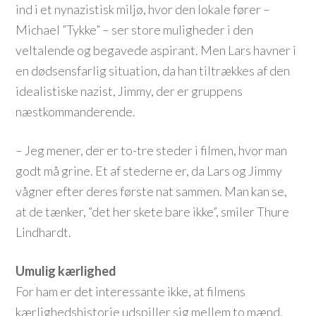
ind i et nynazistisk miljø, hvor den lokale fører –
Michael ”Tykke” – ser store muligheder i den
veltalende og begavede aspirant. Men Lars havner i
en dødsensfarlig situation, da han tiltrækkes af den
idealistiske nazist, Jimmy, der er gruppens
næstkommanderende.
– Jeg mener, der er to-tre steder i filmen, hvor man
godt må grine. Et af stederne er, da Lars og Jimmy
vågner efter deres første nat sammen. Man kan se,
at de tænker, ”det her skete bare ikke”, smiler Thure
Lindhardt.
Umulig kærlighed
For ham er det interessante ikke, at filmens
kærlighedshistorie udspiller sig mellem to mænd.