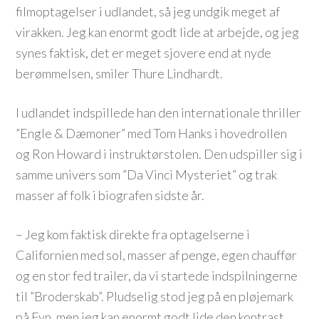
filmoptagelser i udlandet, så jeg undgik meget af
virakken. Jeg kan enormt godt lide at arbejde, og jeg
synes faktisk, det er meget sjovere end at nyde
berømmelsen, smiler Thure Lindhardt.
I udlandet indspillede han den internationale thriller
”Engle & Dæmoner” med Tom Hanks i hovedrollen
og Ron Howard i instruktørstolen. Den udspiller sig i
samme univers som ”Da Vinci Mysteriet” og trak
masser af folk i biografen sidste år.
– Jeg kom faktisk direkte fra optagelserne i
Californien med sol, masser af penge, egen chauffør
og en stor fed trailer, da vi startede indspilningerne
til ”Broderskab”. Pludselig stod jeg på en pløjemark
på Fyn, men jeg kan enormt godt lide den kontrast,