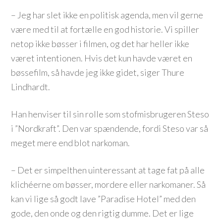
– Jeg har slet ikke en politisk agenda, men vil gerne
være med til at fortælle en god historie. Vi spiller
netop ikke bøsser i filmen, og det har heller ikke
været intentionen. Hvis det kun havde været en
bøssefilm, så havde jeg ikke gidet, siger Thure
Lindhardt.
Han henviser til sin rolle som stofmisbrugeren Steso
i ”Nordkraft”. Den var spændende, fordi Steso var så
meget mere end blot narkoman.
– Det er simpelthen uinteressant at tage fat på alle
klichéerne om bøsser, mordere eller narkomaner. Så
kan vi lige så godt lave ”Paradise Hotel” med den
gode, den onde og den rigtig dumme. Det er lige