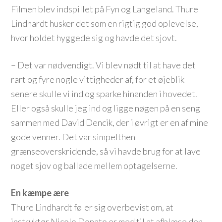
Filmen blev indspillet på Fyn og Langeland. Thure
Lindhardt husker det som en rigtig god oplevelse,
hvor holdet hyggede sig og havde det sjovt.
– Det var nødvendigt. Vi blev nødt til at have det
rart og fyre nogle vittigheder af, for et øjeblik
senere skulle vi ind og sparke hinanden i hovedet.
Eller også skulle jeg ind og ligge nøgen på en seng
sammen med David Dencik, der i øvrigt er en af mine
gode venner. Det var simpelthen
grænseoverskridende, så vi havde brug for at lave
noget sjov og ballade mellem optagelserne.
En kæmpe ære
Thure Lindhardt føler sig overbevist om, at
instruktør Nicolo Donato er med til at afblæse den