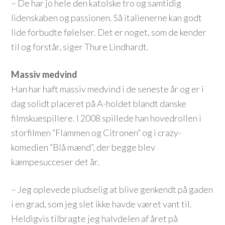
– De har jo hele den katolske tro og samtidig
lidenskaben og passionen. Så italienerne kan godt
lide forbudte følelser. Det er noget, som de kender
til og forstår, siger Thure Lindhardt.
Massiv medvind
Han har haft massiv medvind i de seneste år og er i
dag solidt placeret på A-holdet blandt danske
filmskuespillere. I 2008 spillede han hovedrollen i
storfilmen ”Flammen og Citronen” og i crazy-
komedien ”Blå mænd”, der begge blev
kæmpesucceser det år.
– Jeg oplevede pludselig at blive genkendt på gaden
i en grad, som jeg slet ikke havde været vant til.
Heldigvis tilbragte jeg halvdelen af året på