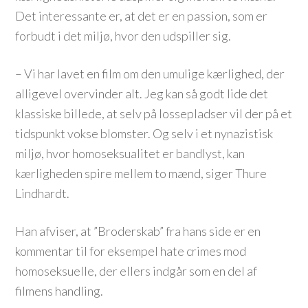
Det interessante er, at det er en passion, som er
forbudt i det miljø, hvor den udspiller sig.
– Vi har lavet en film om den umulige kærlighed, der
alligevel overvinder alt. Jeg kan så godt lide det
klassiske billede, at selv på lossepladser vil der på et
tidspunkt vokse blomster. Og selv i et nynazistisk
miljø, hvor homoseksualitet er bandlyst, kan
kærligheden spire mellem to mænd, siger Thure
Lindhardt.
Han afviser, at ”Broderskab” fra hans side er en
kommentar til for eksempel hate crimes mod
homoseksuelle, der ellers indgår som en del af
filmens handling.