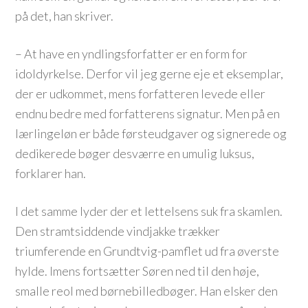
på det, han skriver.
– At have en yndlingsforfatter er en form for
idoldyrkelse. Derfor vil jeg gerne eje et eksemplar,
der er udkommet, mens forfatteren levede eller
endnu bedre med forfatterens signatur. Men på en
lærlingeløn er både førsteudgaver og signerede og
dedikerede bøger desværre en umulig luksus,
forklarer han.
I det samme lyder der et lettelsens suk fra skamlen.
Den stramtsiddende vindjakke trækker
triumferende en Grundtvig-pamflet ud fra øverste
hylde. Imens fortsætter Søren ned til den høje,
smalle reol med børnebilledbøger. Han elsker den