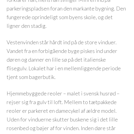
parkeringspladsen foran den markante bygning. Den
fungerede oprindeligt som byens skole, og det
ligner den stadig.
Vestenvinden står hårdt ind på de store vinduer.
Vandet fra en forbigående byge piskes ind under
døren og danner en lille sø på det italienske
flisegulv. Lokalet har i en mellemliggende periode
tjent som bagerbutik.
Hjemmebyggede reoler – malet i svensk husrød –
rejser sig fra gulv til loft. Mellem to tætpakkede
reoler er parkeret en damecykel af ældre model.
Uden for vinduerne skutter buskene sig i det lille
rosenbed og bøjer af for vinden. Inden døre står