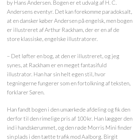
by Hans Andersen. Bogen er et udvalg af H. C.
Andersens eventyr. Det kan forekomme paradoksalt,
at en dansker køber Andersen på engelsk, men bogen
er illustreret af Arthur Rackham, der er en af de
store klassiske, engelske illustratorer.
– Det løfter en bog, at den er illustreret, og jeg
synes, at Rackham er en meget fantasifuld
illustrator. Han har sin helt egen stil, hvor
tegningerne fungerer som en fortolkning af teksten,
forklarer Søren.
Han fandt bogen i den umærkede afdeling og fik den
derfor til den rimelige pris af 100 kr. Han lægger den
ind i handskerummet, og den røde Morris Mini finder
sin plads i den tætte trafik mod Aalborg. Birgit