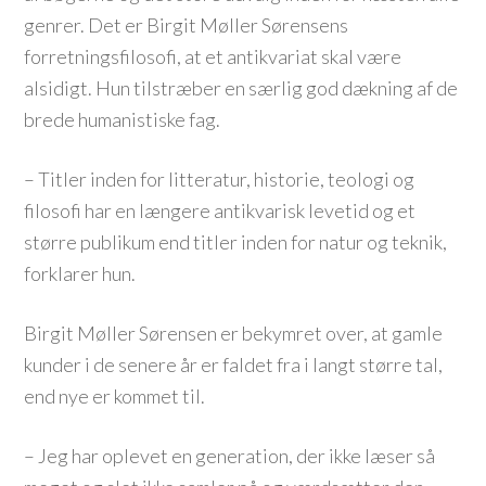
genrer. Det er Birgit Møller Sørensens
forretningsfilosofi, at et antikvariat skal være
alsidigt. Hun tilstræber en særlig god dækning af de
brede humanistiske fag.
– Titler inden for litteratur, historie, teologi og
filosofi har en længere antikvarisk levetid og et
større publikum end titler inden for natur og teknik,
forklarer hun.
Birgit Møller Sørensen er bekymret over, at gamle
kunder i de senere år er faldet fra i langt større tal,
end nye er kommet til.
– Jeg har oplevet en generation, der ikke læser så