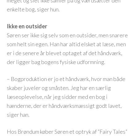
meget og slet ikke samler på og værdsætter den
enkelte bog, siger hun.
Ikke en outsider
Søren ser ikke sig selv som en outsider, men snarere
som helt sin egen. Han har altid elsket at læse, men
er i de senere år blevet optaget af det håndværk,
der ligger bag bogens fysiske udformning.
– Bogproduktion er jo et håndværk, hvor man både
skaber juveler og småsten. Jeg har en særlig
læseoplevelse, når jeg sidder med en bog i
hænderne, der er håndværksmæssigt godt lavet,
siger han.
Hos Brøndum køber Søren et optryk af ”Fairy Tales”