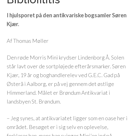
I hjulsporet på den antikvariske bogsamler Søren
Kjær.
Af Thomas Møller
Den røde Morris Mini krydser Lindenborg Å. Solen
står lavt over de sortpløjede efterårsmarker. Søren
Kjær, 19 år og boghandlerelev ved G.E.C. Gad på
Østerå i Aalborg, er på vej gennem det østlige
Himmerland. Målet er Brøndum Antikvariat i
landsbyen St. Brøndum.
– Jeg synes, at antikvariatet ligger som en oase her i
området. Besøget er i sig selv en oplevelse,
forklarer han, mens han svinger Mini’en ind på