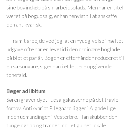
sine bogindkøb på sin arbejdsplads. Men har en titel
været på bogudsalg, er han henvist til at anskaffe
den antikvarisk.
– Fra mit arbejde ved jeg, at en nyudgivelse i hæftet
udgave ofte har en levetid i den ordinære boglade
på blot et par år. Bogen er efterhånden reduceret til
en sæsonvare, siger han i et lettere opgivende
tonefald.
Bøger ad libitum
Søren graver dybt i udsalgskasserne på det travle
fortov. Antikvariat Pilegaard ligger i Algade lige
inden udmundingen i Vesterbro. Han skubber den
tunge dør op og træder ind i et gulnet lokale.