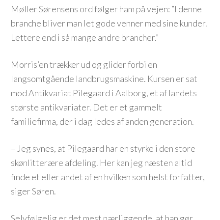
Møller Sørensens ord følger ham på vejen: ”I denne
branche bliver man let gode venner med sine kunder.
Lettere end i så mange andre brancher.”
Morris’en trækker ud og glider forbi en
langsomtgående landbrugsmaskine. Kursen er sat
mod Antikvariat Pilegaard i Aalborg, et af landets
største antikvariater. Det er et gammelt
familiefirma, der i dag ledes af anden generation.
– Jeg synes, at Pilegaard har en styrke i den store
skønlitterære afdeling. Her kan jeg næsten altid
finde et eller andet af en hvilken som helst forfatter,
siger Søren.
Selvfølgelig er det mest nærliggende, at han gør