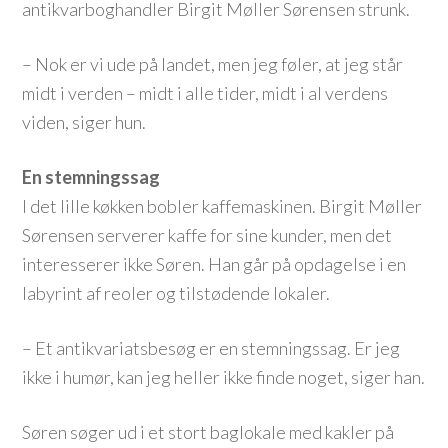
antikvarboghandler Birgit Møller Sørensen strunk.
– Nok er vi ude på landet, men jeg føler, at jeg står
midt i verden – midt i alle tider, midt i al verdens
viden, siger hun.
En stemningssag
I det lille køkken bobler kaffemaskinen. Birgit Møller
Sørensen serverer kaffe for sine kunder, men det
interesserer ikke Søren. Han går på opdagelse i en
labyrint af reoler og tilstødende lokaler.
– Et antikvariatsbesøg er en stemningssag. Er jeg
ikke i humør, kan jeg heller ikke finde noget, siger han.
Søren søger ud i et stort baglokale med kakler på