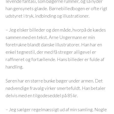
levende fantasi, som bøgerne rummer, og så nyder
han gensynets glæde. Børnebilledbogen er ofte rigt
udstyret i tryk, indbinding og illustrationer.
– Jeg elsker billeder og den måde, hvorpå de kædes
sammen med en tekst. Arne Ungermann er min
foretrukne blandt danske illustratorer. Han har en
enkel tegnestil, der med få streger alligevel er
raffineret og fortællende. Hans billeder er fulde af
handling.
Søren har en større bunke bøger under armen. Det
nødvendige fravalg virker smertefuldt. Han betaler
delvis med en tilgodeseddel på 85 kr.
– Jeg sælger regelmæssigt ud af min samling. Nogle