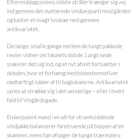
Eftermiddagssolens sidste stråler trænger sig vej
ind gennem det matterede vinduesparti mod gården
og kaster et svagt lysskær ned gennem
antikvariatet.
De lange, smalle gange mellem de tungt pakkede
reoler vidner om lokalets dybde. Langt nede
snævrer det sig ind, og et nyt afsnit fortsætter i
dybden, hvor et forhæng med blomstermotiver
nødtørftigt lukker af til baglokalerne. Antikvariatet
synes at strække sig i det uendelige – eller i hvert
fald til Vingårdsgade.
En korpulent mand i en alt for stramtsiddende
vindjakke balancerer faretruende på toppen af en
skammel, mens han afsøger de tunge træreolers