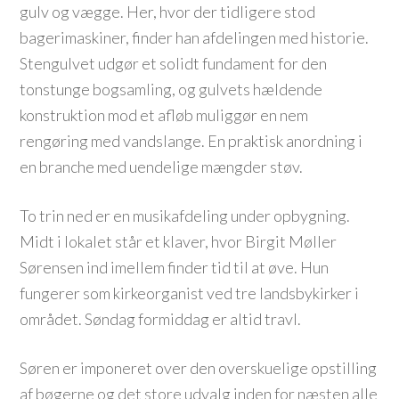
gulv og vægge. Her, hvor der tidligere stod
bagerimaskiner, finder han afdelingen med historie.
Stengulvet udgør et solidt fundament for den
tonstunge bogsamling, og gulvets hældende
konstruktion mod et afløb muliggør en nem
rengøring med vandslange. En praktisk anordning i
en branche med uendelige mængder støv.
To trin ned er en musikafdeling under opbygning.
Midt i lokalet står et klaver, hvor Birgit Møller
Sørensen ind imellem finder tid til at øve. Hun
fungerer som kirkeorganist ved tre landsbykirker i
området. Søndag formiddag er altid travl.
Søren er imponeret over den overskuelige opstilling
af bøgerne og det store udvalg inden for næsten alle