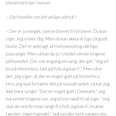
blevet helt tør i halsen.
– Det handler om det ærlige udtryk?
– Der er jo meget, som er blevet til klicheer. Du kan
sige: Jeg elsker dig. Men du kan akkurat lige så godt
hoste. Det er ødelagt af Hollywood og dårlige
popsange. Men så kan du jo i stedet vende tingene
på hovedet. Der var engang en sang, der gik: ”Jeg vil
bo på Vesterbro, tæt på folk jeg kan li’.” Men så er
det, jeg siger, at der er noget galt på Vesterbro.
Hvis jeg skal fortælle det på soundtracket, så kan jeg
ikke bare synge: ”Der er noget galt i Danmark.” Jeg
må vende tingene om. Jeg bliver nødt til at sige: ”Jeg
skal dø ved Arresø, langt fra folk jeg kan li’, brukne
tænder, ingen hænder.” Jeg vender hele sangen om,