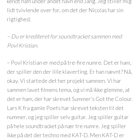
kendt ham under andet navn end Jang. Jeg stiller mig
lidt tvivlende over for, om det der Nicolas har sin
rigtighed.
– Du er krediteret for soundtracket sammen med
Povl Kristian.
– Povl Kristian er med på tre-fire numre. Det er ham,
der spiller den der lille klaverting. Er han nævnt? Nå,
okay. Vi startede det her projekt sammen. Vi har
sammen lavet filmens tema, og vi må ikke glemme, at
det er ham, der har skrevet Summer’s Got the Colour.
Lars K fra gamle Poets har skrevet teksten til det
nummer, og jeg spiller selv guitar. Jeg spiller guitar
på hele soundtracket på nær tre numre. Jeg spiller
ikke på det der techno med KAT-D. Men KAT-D er