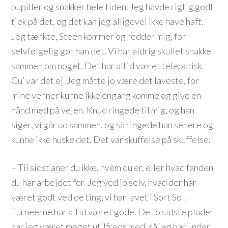
pupiller og snakker hele tiden. Jeg havde rigtig godt
tjek på det, og det kan jeg alligevel ikke have haft.
Jeg tænkte, Steen kommer og redder mig, for
selvfølgelig gør han det. Vi har aldrig skullet snakke
sammen om noget. Det har altid været telepatisk.
Gu’ var det ej. Jeg måtte jo være det laveste, for
mine venner kunne ikke engang komme og give en
hånd med på vejen. Knud ringede til mig, og han
siger, vi går ud sammen, og så ringede han senere og
kunne ikke huske det. Det var skuffelse på skuffelse.
– Til sidst aner du ikke, hvem du er, eller hvad fanden
du har arbejdet for. Jeg ved jo selv, hvad der har
været godt ved de ting, vi har lavet i Sort Sol.
Turneerne har altid været gode. De to sidste plader
har jeg været meget utilfreds med, så jeg har under