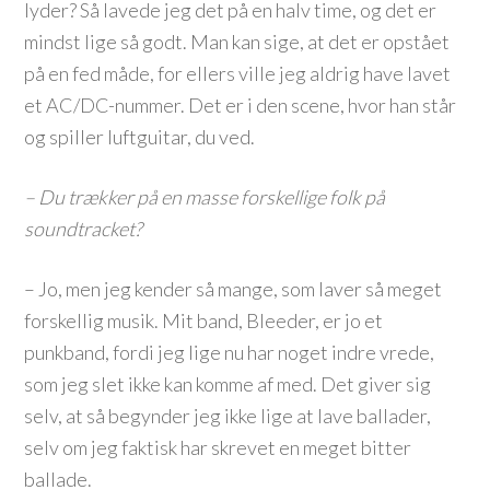
lyder? Så lavede jeg det på en halv time, og det er
mindst lige så godt. Man kan sige, at det er opstået
på en fed måde, for ellers ville jeg aldrig have lavet
et AC/DC-nummer. Det er i den scene, hvor han står
og spiller luftguitar, du ved.
– Du trækker på en masse forskellige folk på
soundtracket?
– Jo, men jeg kender så mange, som laver så meget
forskellig musik. Mit band, Bleeder, er jo et
punkband, fordi jeg lige nu har noget indre vrede,
som jeg slet ikke kan komme af med. Det giver sig
selv, at så begynder jeg ikke lige at lave ballader,
selv om jeg faktisk har skrevet en meget bitter
ballade.