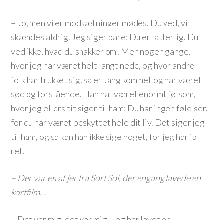
– Jo, men vi er modsætninger mødes. Du ved, vi
skændes aldrig. Jeg siger bare: Du er latterlig. Du
ved ikke, hvad du snakker om! Men nogen gange,
hvor jeg har været helt langt nede, og hvor andre
folk har trukket sig, så er Jang kommet og har været
sød og forstående. Han har været enormt følsom,
hvor jeg ellers tit siger til ham: Du har ingen følelser,
for du har været beskyttet hele dit liv. Det siger jeg
til ham, og så kan han ikke sige noget, for jeg har jo
ret.
– Der var en af jer fra Sort Sol, der engang lavede en
kortfilm…
– Det var mig, det var mig! Jeg har lavet en