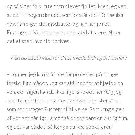
og så siger folk, nu er han blevet fjollet. Men jeg ved,
at der er nogen derude, som forstår det. De tænker
hov, han siger det modsatte, og han har jo ret.
Engang var Vesterbro et godt sted at være. Nu er
det et sted, hvor lort trives.
– Kan du så stå inde for dit samlede bidrag til Pusher?
– Jo, men jeg kan stå inde for projektet på mange
forskellige måder. Jeg kan stå inde for at hjælpe en
ven, der siger, kan du ikke lige lave det her? Og jeg
kan stå inde for den lad-os-se-hvad-der-sker-ånd,
som har præget Pushers tilblivelse. Som Jang siger,
bliver det dårligt, ja men så er det bare en dårlig film,
og det var så det. Så længe du ikke spekulerer i