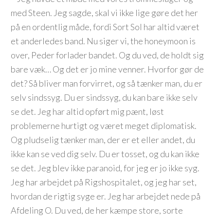
med Steen. Jeg sagde, skal vi ikke lige gøre det her
på en ordentlig måde, fordi Sort Sol har altid været
et anderledes band. Nu siger vi, the honeymoon is
over, Peder forlader bandet. Og du ved, de holdt sig
bare væk… Og det er jo mine venner. Hvorfor gør de
det? Så bliver man forvirret, og så tænker man, du er
selv sindssyg. Du er sindssyg, du kan bare ikke selv
se det. Jeg har altid opført mig pænt, løst
problemerne hurtigt og været meget diplomatisk.
Og pludselig tænker man, der er et eller andet, du
ikke kan se ved dig selv. Du er tosset, og du kan ikke
se det. Jeg blev ikke paranoid, for jeg er jo ikke syg.
Jeg har arbejdet på Rigshospitalet, og jeg har set,
hvordan de rigtig syge er. Jeg har arbejdet nede på
Afdeling O. Du ved, de her kæmpe store, sorte