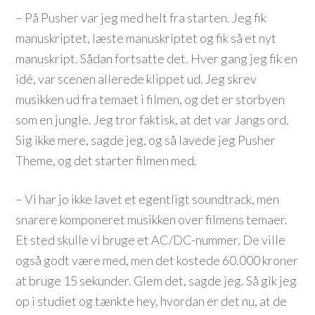
– På Pusher var jeg med helt fra starten. Jeg fik
manuskriptet, læste manuskriptet og fik så et nyt
manuskript. Sådan fortsatte det. Hver gang jeg fik en
idé, var scenen allerede klippet ud. Jeg skrev
musikken ud fra temaet i filmen, og det er storbyen
som en jungle. Jeg tror faktisk, at det var Jangs ord.
Sig ikke mere, sagde jeg, og så lavede jeg Pusher
Theme, og det starter filmen med.
– Vi har jo ikke lavet et egentligt soundtrack, men
snarere komponeret musikken over filmens temaer.
Et sted skulle vi bruge et AC/DC-nummer. De ville
også godt være med, men det kostede 60.000 kroner
at bruge 15 sekunder. Glem det, sagde jeg. Så gik jeg
op i studiet og tænkte hey, hvordan er det nu, at de