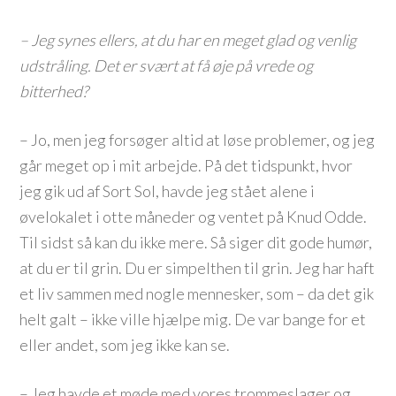
– Jeg synes ellers, at du har en meget glad og venlig
udstråling. Det er svært at få øje på vrede og
bitterhed?
– Jo, men jeg forsøger altid at løse problemer, og jeg
går meget op i mit arbejde. På det tidspunkt, hvor
jeg gik ud af Sort Sol, havde jeg stået alene i
øvelokalet i otte måneder og ventet på Knud Odde.
Til sidst så kan du ikke mere. Så siger dit gode humør,
at du er til grin. Du er simpelthen til grin. Jeg har haft
et liv sammen med nogle mennesker, som – da det gik
helt galt – ikke ville hjælpe mig. De var bange for et
eller andet, som jeg ikke kan se.
– Jeg havde et møde med vores trommeslager og