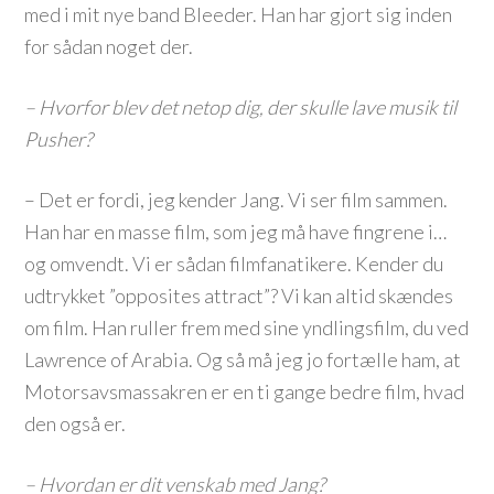
med i mit nye band Bleeder. Han har gjort sig inden
for sådan noget der.
– Hvorfor blev det netop dig, der skulle lave musik til
Pusher?
– Det er fordi, jeg kender Jang. Vi ser film sammen.
Han har en masse film, som jeg må have fingrene i…
og omvendt. Vi er sådan filmfanatikere. Kender du
udtrykket ”opposites attract”? Vi kan altid skændes
om film. Han ruller frem med sine yndlingsfilm, du ved
Lawrence of Arabia. Og så må jeg jo fortælle ham, at
Motorsavsmassakren er en ti gange bedre film, hvad
den også er.
– Hvordan er dit venskab med Jang?