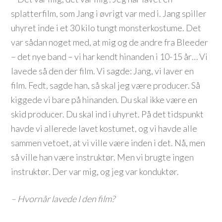
splatterfilm, som Jang i øvrigt var med i. Jang spiller
uhyret inde i et 30 kilo tungt monsterkostume. Det
var sådan noget med, at mig og de andre fra Bleeder
– det nye band – vi har kendt hinanden i 10-15 år… Vi
lavede så den der film. Vi sagde: Jang, vi laver en
film. Fedt, sagde han, så skal jeg være producer. Så
kiggede vi bare på hinanden. Du skal ikke være en
skid producer. Du skal ind i uhyret. På det tidspunkt
havde vi allerede lavet kostumet, og vi havde alle
sammen vetoet, at vi ville være inden i det. Nå, men
så ville han være instruktør. Men vi brugte ingen
instruktør. Der var mig, og jeg var konduktør.
– Hvornår lavede I den film?