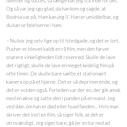
følelser og succes, så længe kan jeg stå inde for det.
Og så var jeg sgu glad, da han kom og sagde, at
Bodnia var på. Ham kan jeg li’. Han er umiddelbar, og
du kan se følelserne i ham.
– Nu bor jeg selv lige op til Istedgade, og det er lort.
Pusher er blevet kaldt en rå film, men den farver
snarere virkeligheden lidt rosenrød. Skulle de lave
det rigtigt, skulle de lave en meget kedelig film på
otte timer. De skulle bare sætte et stationært
kamera op på et hjørne. Det er så deprimerende, og
det er volden også. Forleden var der en, der gik amok
med en økse og satte den i panden på en mand. Jeg
ved ikke, om han er død eller hvad fanden… Hvis man
skriver det ind i en film, så siger folk, at det er
utroværdigt. Jeg siger bare, gå jer en tur ned ad