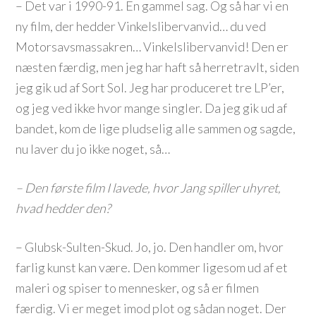
– Det var i 1990-91. En gammel sag. Og så har vi en
ny film, der hedder Vinkelslibervanvid… du ved
Motorsavsmassakren… Vinkelslibervanvid! Den er
næsten færdig, men jeg har haft så herretravlt, siden
jeg gik ud af Sort Sol. Jeg har produceret tre LP’er,
og jeg ved ikke hvor mange singler. Da jeg gik ud af
bandet, kom de lige pludselig alle sammen og sagde,
nu laver du jo ikke noget, så…
– Den første film I lavede, hvor Jang spiller uhyret,
hvad hedder den?
– Glubsk-Sulten-Skud. Jo, jo. Den handler om, hvor
farlig kunst kan være. Den kommer ligesom ud af et
maleri og spiser to mennesker, og så er filmen
færdig. Vi er meget imod plot og sådan noget. Der