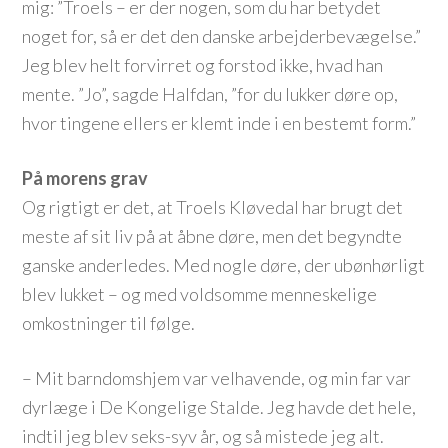
mig: ”Troels – er der nogen, som du har betydet
noget for, så er det den danske arbejderbevægelse.”
Jeg blev helt forvirret og forstod ikke, hvad han
mente. ”Jo”, sagde Halfdan, ”for du lukker døre op,
hvor tingene ellers er klemt inde i en bestemt form.”
På morens grav
Og rigtigt er det, at Troels Kløvedal har brugt det
meste af sit liv på at åbne døre, men det begyndte
ganske anderledes. Med nogle døre, der ubønhørligt
blev lukket – og med voldsomme menneskelige
omkostninger til følge.
– Mit barndomshjem var velhavende, og min far var
dyrlæge i De Kongelige Stalde. Jeg havde det hele,
indtil jeg blev seks-syv år, og så mistede jeg alt.