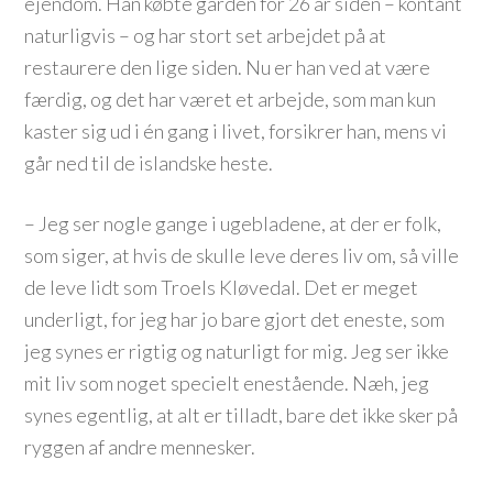
ejendom. Han købte gården for 26 år siden – kontant
naturligvis – og har stort set arbejdet på at
restaurere den lige siden. Nu er han ved at være
færdig, og det har været et arbejde, som man kun
kaster sig ud i én gang i livet, forsikrer han, mens vi
går ned til de islandske heste.
– Jeg ser nogle gange i ugebladene, at der er folk,
som siger, at hvis de skulle leve deres liv om, så ville
de leve lidt som Troels Kløvedal. Det er meget
underligt, for jeg har jo bare gjort det eneste, som
jeg synes er rigtig og naturligt for mig. Jeg ser ikke
mit liv som noget specielt enestående. Næh, jeg
synes egentlig, at alt er tilladt, bare det ikke sker på
ryggen af andre mennesker.