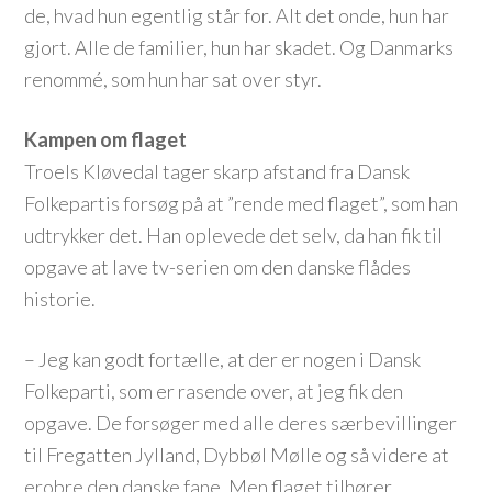
de, hvad hun egentlig står for. Alt det onde, hun har
gjort. Alle de familier, hun har skadet. Og Danmarks
renommé, som hun har sat over styr.
Kampen om flaget
Troels Kløvedal tager skarp afstand fra Dansk
Folkepartis forsøg på at ”rende med flaget”, som han
udtrykker det. Han oplevede det selv, da han fik til
opgave at lave tv-serien om den danske flådes
historie.
– Jeg kan godt fortælle, at der er nogen i Dansk
Folkeparti, som er rasende over, at jeg fik den
opgave. De forsøger med alle deres særbevillinger
til Fregatten Jylland, Dybbøl Mølle og så videre at
erobre den danske fane. Men flaget tilhører