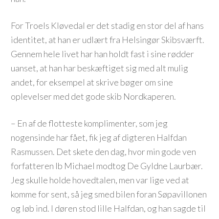
For Troels Kløvedal er det stadig en stor del af hans
identitet, at han er udlært fra Helsingør Skibsværft.
Gennem hele livet har han holdt fast i sine rødder
uanset, at han har beskæftiget sig med alt mulig
andet, for eksempel at skrive bøger om sine
oplevelser med det gode skib Nordkaperen.
– En af de flotteste komplimenter, som jeg
nogensinde har fået, fik jeg af digteren Halfdan
Rasmussen. Det skete den dag, hvor min gode ven
forfatteren Ib Michael modtog De Gyldne Laurbær.
Jeg skulle holde hovedtalen, men var lige ved at
komme for sent, så jeg smed bilen foran Søpavillonen
og løb ind. I døren stod lille Halfdan, og han sagde til