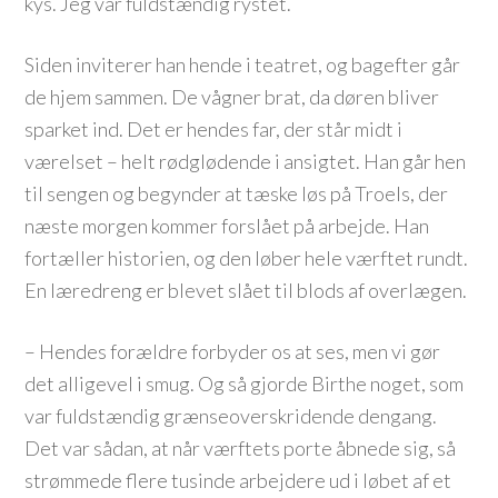
kys. Jeg var fuldstændig rystet.
Siden inviterer han hende i teatret, og bagefter går
de hjem sammen. De vågner brat, da døren bliver
sparket ind. Det er hendes far, der står midt i
værelset – helt rødglødende i ansigtet. Han går hen
til sengen og begynder at tæske løs på Troels, der
næste morgen kommer forslået på arbejde. Han
fortæller historien, og den løber hele værftet rundt.
En læredreng er blevet slået til blods af overlægen.
– Hendes forældre forbyder os at ses, men vi gør
det alligevel i smug. Og så gjorde Birthe noget, som
var fuldstændig grænseoverskridende dengang.
Det var sådan, at når værftets porte åbnede sig, så
strømmede flere tusinde arbejdere ud i løbet af et