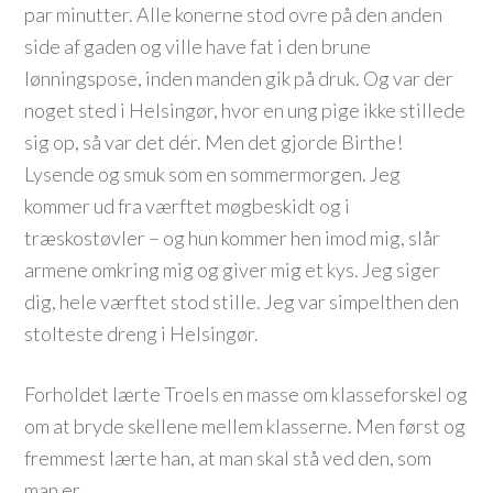
par minutter. Alle konerne stod ovre på den anden
side af gaden og ville have fat i den brune
lønningspose, inden manden gik på druk. Og var der
noget sted i Helsingør, hvor en ung pige ikke stillede
sig op, så var det dér. Men det gjorde Birthe!
Lysende og smuk som en sommermorgen. Jeg
kommer ud fra værftet møgbeskidt og i
træskostøvler – og hun kommer hen imod mig, slår
armene omkring mig og giver mig et kys. Jeg siger
dig, hele værftet stod stille. Jeg var simpelthen den
stolteste dreng i Helsingør.
Forholdet lærte Troels en masse om klasseforskel og
om at bryde skellene mellem klasserne. Men først og
fremmest lærte han, at man skal stå ved den, som
man er.