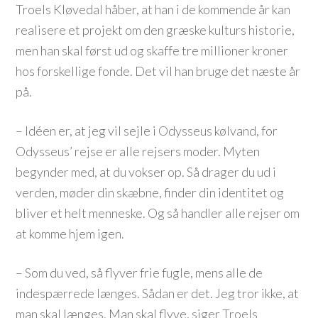
Troels Kløvedal håber, at han i de kommende år kan
realisere et projekt om den græske kulturs historie,
men han skal først ud og skaffe tre millioner kroner
hos forskellige fonde. Det vil han bruge det næste år
på.
– Idéen er, at jeg vil sejle i Odysseus kølvand, for
Odysseus’ rejse er alle rejsers moder. Myten
begynder med, at du vokser op. Så drager du ud i
verden, møder din skæbne, finder din identitet og
bliver et helt menneske. Og så handler alle rejser om
at komme hjem igen.
– Som du ved, så flyver frie fugle, mens alle de
indespærrede længes. Sådan er det. Jeg tror ikke, at
man skal længes. Man skal flyve, siger Troels