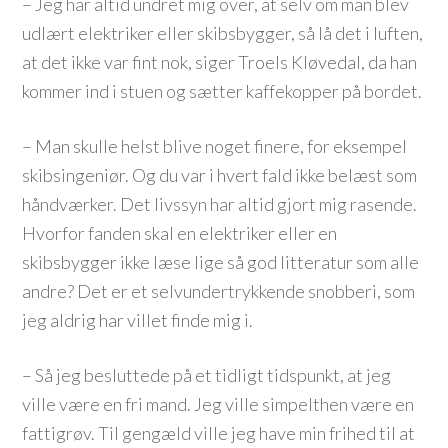
– Jeg har altid undret mig over, at selv om man blev
udlært elektriker eller skibsbygger, så lå det i luften,
at det ikke var fint nok, siger Troels Kløvedal, da han
kommer ind i stuen og sætter kaffekopper på bordet.
– Man skulle helst blive noget finere, for eksempel
skibsingeniør. Og du var i hvert fald ikke belæst som
håndværker. Det livssyn har altid gjort mig rasende.
Hvorfor fanden skal en elektriker eller en
skibsbygger ikke læse lige så god litteratur som alle
andre? Det er et selvundertrykkende snobberi, som
jeg aldrig har villet finde mig i.
– Så jeg besluttede på et tidligt tidspunkt, at jeg
ville være en fri mand. Jeg ville simpelthen være en
fattigrøv. Til gengæld ville jeg have min frihed til at