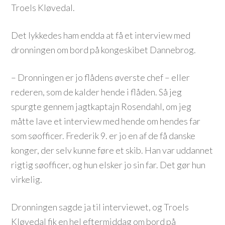
Troels Kløvedal.
Det lykkedes ham endda at få et interview med
dronningen om bord på kongeskibet Dannebrog.
– Dronningen er jo flådens øverste chef – eller
rederen, som de kalder hende i flåden. Så jeg
spurgte gennem jagtkaptajn Rosendahl, om jeg
måtte lave et interview med hende om hendes far
som søofficer. Frederik 9. er jo en af de få danske
konger, der selv kunne føre et skib. Han var uddannet
rigtig søofficer, og hun elsker jo sin far. Det gør hun
virkelig.
Dronningen sagde ja til interviewet, og Troels
Kløvedal fik en hel eftermiddag om bord på