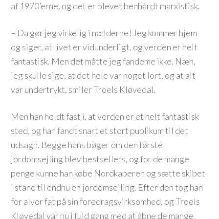
af 1970’erne, og det er blevet benhårdt marxistisk.
– Da gør jeg virkelig i nælderne! Jeg kommer hjem
og siger, at livet er vidunderligt, og verden er helt
fantastisk. Men det måtte jeg fandeme ikke. Næh,
jeg skulle sige, at det hele var noget lort, og at alt
var undertrykt, smiler Troels Kløvedal.
Men han holdt fast i, at verden er et helt fantastisk
sted, og han fandt snart et stort publikum til det
udsagn. Begge hans bøger om den første
jordomsejling blev bestsellers, og for de mange
penge kunne han købe Nordkaperen og sætte skibet
i stand til endnu en jordomsejling. Efter den tog han
for alvor fat på sin foredragsvirksomhed, og Troels
Kløvedal var nu i fuld gang med at åbne de mange