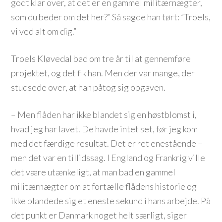
godt klar over, at det er en gammel militærnægter,
som du beder om det her?” Så sagde han tørt: ”Troels,
vi ved alt om dig.”
Troels Kløvedal bad om tre år til at gennemføre
projektet, og det fik han. Men der var mange, der
studsede over, at han påtog sig opgaven.
– Men flåden har ikke blandet sig en høstblomst i,
hvad jeg har lavet. De havde intet set, før jeg kom
med det færdige resultat. Det er ret enestående –
men det var en tillidssag. I England og Frankrig ville
det være utænkeligt, at man bad en gammel
militærnægter om at fortælle flådens historie og
ikke blandede sig et eneste sekund i hans arbejde. På
det punkt er Danmark noget helt særligt, siger