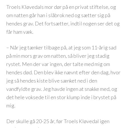
Troels Kløvedals mor dør på en privat stiftelse, og
om natten går han i slåbrok ned og sætter sig på
hendes grav. Det fortsætter, indtil nogen ser det og
får ham væk.
– Når jeg tænker tilbage på, at jeg som 11-årig sad
på min mors grav om natten, så bliver jeg stadig
rystet. Men der var ingen, der talte med mig om
hendes død. Den blev ikke nævnt efter den dag, hvor
jeg så hendes kiste blive sænket ned i den
vandfyldte grav. Jeg havde ingen at snakke med, og
det hele voksede til en stor klump inde i brystet på
mig.
Der skulle gå 20-25 år, før Troels Kløvedal igen