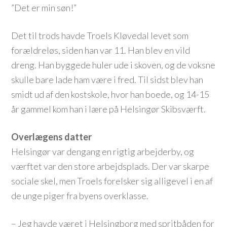
”Det er min søn!”
Det til trods havde Troels Kløvedal levet som
forældreløs, siden han var 11. Han blev en vild
dreng. Han byggede huler ude i skoven, og de voksne
skulle bare lade ham være i fred. Til sidst blev han
smidt ud af den kostskole, hvor han boede, og 14-15
år gammel kom han i lære på Helsingør Skibsværft.
Overlægens datter
Helsingør var dengang en rigtig arbejderby, og
værftet var den store arbejdsplads. Der var skarpe
sociale skel, men Troels forelsker sig alligevel i en af
de unge piger fra byens overklasse.
– Jeg havde været i Helsingborg med spritbåden for