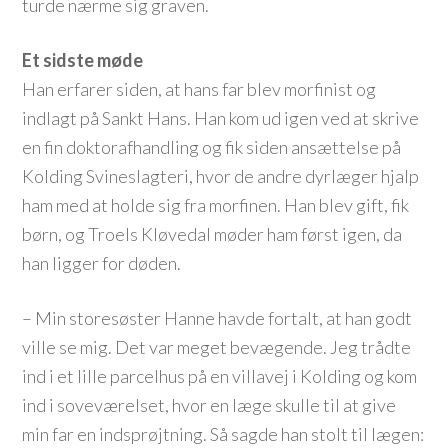
turde nærme sig graven.
Et sidste møde
Han erfarer siden, at hans far blev morfinist og
indlagt på Sankt Hans. Han kom ud igen ved at skrive
en fin doktorafhandling og fik siden ansættelse på
Kolding Svineslagteri, hvor de andre dyrlæger hjalp
ham med at holde sig fra morfinen. Han blev gift, fik
børn, og Troels Kløvedal møder ham først igen, da
han ligger for døden.
– Min storesøster Hanne havde fortalt, at han godt
ville se mig. Det var meget bevægende. Jeg trådte
ind i et lille parcelhus på en villavej i Kolding og kom
ind i soveværelset, hvor en læge skulle til at give
min far en indsprøjtning. Så sagde han stolt til lægen: