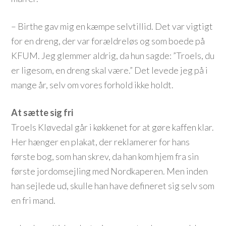
– Birthe gav mig en kæmpe selvtillid. Det var vigtigt
for en dreng, der var forældreløs og som boede på
KFUM. Jeg glemmer aldrig, da hun sagde: ”Troels, du
er ligesom, en dreng skal være.” Det levede jeg på i
mange år, selv om vores forhold ikke holdt.
At sætte sig fri
Troels Kløvedal går i køkkenet for at gøre kaffen klar.
Her hænger en plakat, der reklamerer for hans
første bog, som han skrev, da han kom hjem fra sin
første jordomsejling med Nordkaperen. Men inden
han sejlede ud, skulle han have defineret sig selv som
en fri mand.