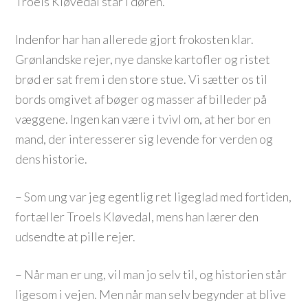
Troels Kløvedal står i døren.
Indenfor har han allerede gjort frokosten klar.
Grønlandske rejer, nye danske kartofler og ristet
brød er sat frem i den store stue. Vi sætter os til
bords omgivet af bøger og masser af billeder på
væggene. Ingen kan være i tvivl om, at her bor en
mand, der interesserer sig levende for verden og
dens historie.
– Som ung var jeg egentlig ret ligeglad med fortiden,
fortæller Troels Kløvedal, mens han lærer den
udsendte at pille rejer.
– Når man er ung, vil man jo selv til, og historien står
ligesom i vejen. Men når man selv begynder at blive