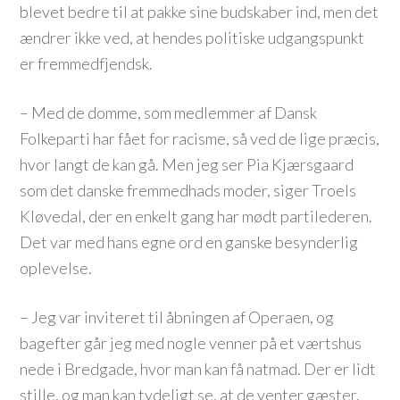
blevet bedre til at pakke sine budskaber ind, men det
ændrer ikke ved, at hendes politiske udgangspunkt
er fremmedfjendsk.
– Med de domme, som medlemmer af Dansk
Folkeparti har fået for racisme, så ved de lige præcis,
hvor langt de kan gå. Men jeg ser Pia Kjærsgaard
som det danske fremmedhads moder, siger Troels
Kløvedal, der en enkelt gang har mødt partilederen.
Det var med hans egne ord en ganske besynderlig
oplevelse.
– Jeg var inviteret til åbningen af Operaen, og
bagefter går jeg med nogle venner på et værtshus
nede i Bredgade, hvor man kan få natmad. Der er lidt
stille, og man kan tydeligt se, at de venter gæster.