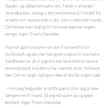
flasker, og sådan fortsatte det. Fandt vi et bræt i
strandkanten, så tog vi det med om bord. I stedet for
at købe nyt reparerede vi det, som vi allerede havde.
Det bliver man dygtig til, hvis man ikke har nogen
penge, siger Troels Kløvedal.
Han har gjort visionen om den frie mand til sin
livsfilosofi, og den har han givet videre til sine børn.
Sandheden er, at vi sagtens kan leve med en lavere
levestandard, end den vi har vænnet os til, forklarer
han. Det er langt vigtigere ikke at skylde noget væk.
– Hvis jeg begynder at stifte gæld, så er jeg jo ikke
længere en fri mand. Så jeg må spare op og købe
kontant, siger Troels Kløvedal.