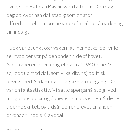
døre, som Halfdan Rasmussen talte om. Den dag i
dag oplever han det stadig som en stor
tilfredsstillelse at kunne videreformidle sin viden og
sin indsigt.
– Jeg var et ungt og nysgerrigt menneske, der ville
se, hvad der var på den anden side af havet.
Nordkaperen er virkelig et barn af 1960’erne. Vi
sejlede ud med det, som vi kaldte høj politisk
bevidsthed. Sådan noget sagde man dengang. Det
var en fantastisk tid. Vi satte spørgsmålstegn ved
alt, gjorde oprør og åbnede os mod verden. Siden er
tiderne skiftet, og tidsånden er blevet en anden,
erkender Troels Kløvedal.