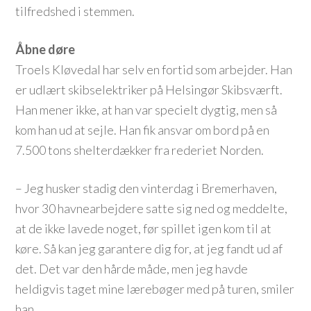
tilfredshed i stemmen.
Åbne døre
Troels Kløvedal har selv en fortid som arbejder. Han
er udlært skibselektriker på Helsingør Skibsværft.
Han mener ikke, at han var specielt dygtig, men så
kom han ud at sejle. Han fik ansvar om bord på en
7.500 tons shelterdækker fra rederiet Norden.
– Jeg husker stadig den vinterdag i Bremerhaven,
hvor 30 havnearbejdere satte sig ned og meddelte,
at de ikke lavede noget, før spillet igen kom til at
køre. Så kan jeg garantere dig for, at jeg fandt ud af
det. Det var den hårde måde, men jeg havde
heldigvis taget mine lærebøger med på turen, smiler
han.