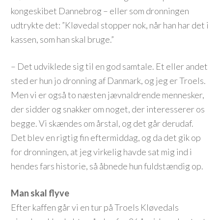
kongeskibet Dannebrog – eller som dronningen
udtrykte det: ”Kløvedal stopper nok, når han har det i
kassen, som han skal bruge.”
– Det udviklede sig til en god samtale. Et eller andet
sted er hun jo dronning af Danmark, og jeg er Troels.
Men vi er også to næsten jævnaldrende mennesker,
der sidder og snakker om noget, der interesserer os
begge. Vi skændes om årstal, og det går derudaf.
Det blev en rigtig fin eftermiddag, og da det gik op
for dronningen, at jeg virkelig havde sat mig ind i
hendes fars historie, så åbnede hun fuldstændig op.
Man skal flyve
Efter kaffen går vi en tur på Troels Kløvedals