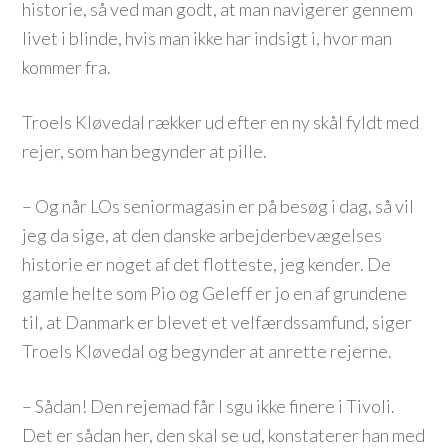
historie, så ved man godt, at man navigerer gennem
livet i blinde, hvis man ikke har indsigt i, hvor man
kommer fra.
Troels Kløvedal rækker ud efter en ny skål fyldt med
rejer, som han begynder at pille.
– Og når LOs seniormagasin er på besøg i dag, så vil
jeg da sige, at den danske arbejderbevægelses
historie er noget af det flotteste, jeg kender. De
gamle helte som Pio og Geleff er jo en af grundene
til, at Danmark er blevet et velfærdssamfund, siger
Troels Kløvedal og begynder at anrette rejerne.
– Sådan! Den rejemad får I sgu ikke finere i Tivoli.
Det er sådan her, den skal se ud, konstaterer han med