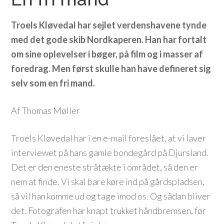
Troels Kløvedal har sejlet verdenshavene tynde
med det gode skib Nordkaperen. Han har fortalt
om sine oplevelser i bøger, på film og i masser af
foredrag. Men først skulle han have defineret sig
selv som en fri mand.
Af Thomas Møller
Troels Kløvedal har i en e-mail foreslået, at vi laver
interviewet på hans gamle bondegård på Djursland.
Det er den eneste stråtækte i området, så den er
nem at finde. Vi skal bare køre ind på gårdspladsen,
så vil han komme ud og tage imod os. Og sådan bliver
det. Fotografen har knapt trukket håndbremsen, før