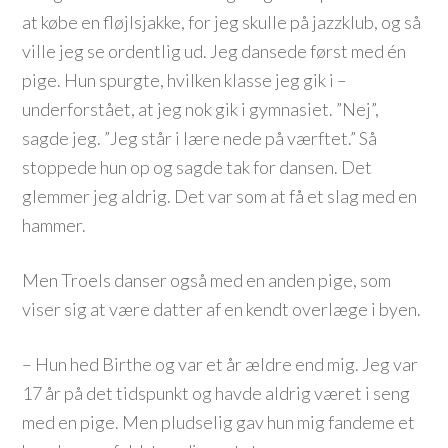
at købe en fløjlsjakke, for jeg skulle på jazzklub, og så
ville jeg se ordentlig ud. Jeg dansede først med én
pige. Hun spurgte, hvilken klasse jeg gik i –
underforstået, at jeg nok gik i gymnasiet. ”Nej”,
sagde jeg. ”Jeg står i lære nede på værftet.” Så
stoppede hun op og sagde tak for dansen. Det
glemmer jeg aldrig. Det var som at få et slag med en
hammer.
Men Troels danser også med en anden pige, som
viser sig at være datter af en kendt overlæge i byen.
– Hun hed Birthe og var et år ældre end mig. Jeg var
17 år på det tidspunkt og havde aldrig været i seng
med en pige. Men pludselig gav hun mig fandeme et