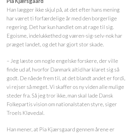
Pia Kjærsgaard
Han lægger ikke skjul på, at det efter hans mening
har været ti forfærdelige år med den borgerlige
regering. Det har kun handlet om at rage til sig.
Egoisme, indelukkethed og væren-sig-selv-nok har
præget landet, og det har gjort stor skade.
– Jeg læste om nogle engelske forskere, der ville
finde ud af, hvorfor Danmark altid har klaret sig så
godt. De nåede frem til, at det blandt andet er fordi,
vi rejser så meget. Vi skaffer os ny viden alle mulige
steder fra. Så jeg tror ikke, man skal lade Dansk
Folkepartis vision om nationalstaten styre, siger
Troels Kløvedal.
Han mener, at Pia Kjærsgaard gennem årene er