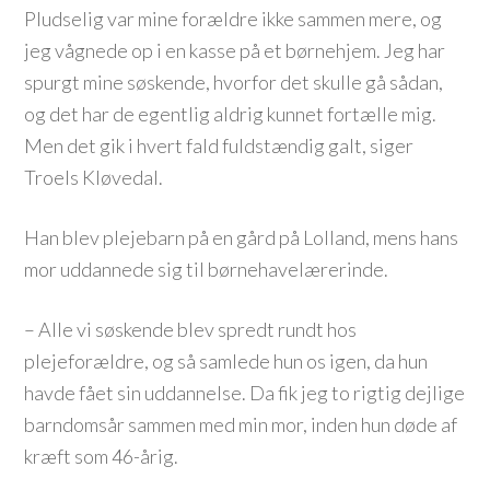
Pludselig var mine forældre ikke sammen mere, og
jeg vågnede op i en kasse på et børnehjem. Jeg har
spurgt mine søskende, hvorfor det skulle gå sådan,
og det har de egentlig aldrig kunnet fortælle mig.
Men det gik i hvert fald fuldstændig galt, siger
Troels Kløvedal.
Han blev plejebarn på en gård på Lolland, mens hans
mor uddannede sig til børnehavelærerinde.
– Alle vi søskende blev spredt rundt hos
plejeforældre, og så samlede hun os igen, da hun
havde fået sin uddannelse. Da fik jeg to rigtig dejlige
barndomsår sammen med min mor, inden hun døde af
kræft som 46-årig.