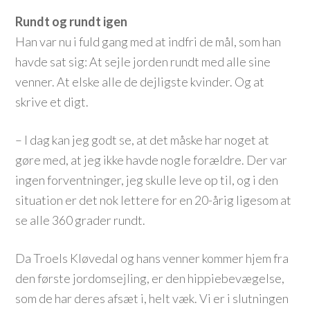
Rundt og rundt igen
Han var nu i fuld gang med at indfri de mål, som han
havde sat sig: At sejle jorden rundt med alle sine
venner. At elske alle de dejligste kvinder. Og at
skrive et digt.
– I dag kan jeg godt se, at det måske har noget at
gøre med, at jeg ikke havde nogle forældre. Der var
ingen forventninger, jeg skulle leve op til, og i den
situation er det nok lettere for en 20-årig ligesom at
se alle 360 grader rundt.
Da Troels Kløvedal og hans venner kommer hjem fra
den første jordomsejling, er den hippiebevægelse,
som de har deres afsæt i, helt væk. Vi er i slutningen