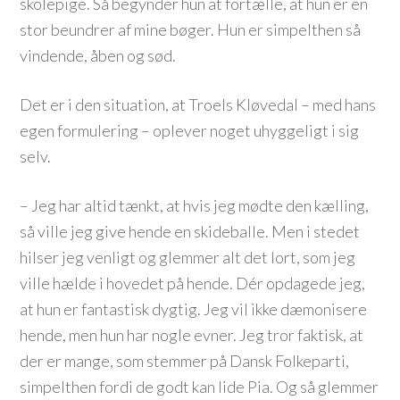
skolepige. Så begynder hun at fortælle, at hun er en
stor beundrer af mine bøger. Hun er simpelthen så
vindende, åben og sød.
Det er i den situation, at Troels Kløvedal – med hans
egen formulering – oplever noget uhyggeligt i sig
selv.
– Jeg har altid tænkt, at hvis jeg mødte den kælling,
så ville jeg give hende en skideballe. Men i stedet
hilser jeg venligt og glemmer alt det lort, som jeg
ville hælde i hovedet på hende. Dér opdagede jeg,
at hun er fantastisk dygtig. Jeg vil ikke dæmonisere
hende, men hun har nogle evner. Jeg tror faktisk, at
der er mange, som stemmer på Dansk Folkeparti,
simpelthen fordi de godt kan lide Pia. Og så glemmer