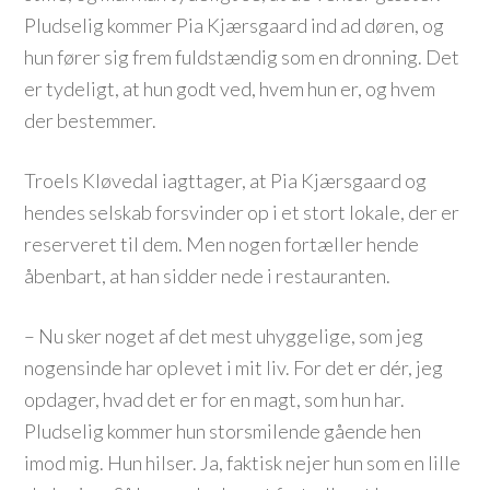
Pludselig kommer Pia Kjærsgaard ind ad døren, og
hun fører sig frem fuldstændig som en dronning. Det
er tydeligt, at hun godt ved, hvem hun er, og hvem
der bestemmer.
Troels Kløvedal iagttager, at Pia Kjærsgaard og
hendes selskab forsvinder op i et stort lokale, der er
reserveret til dem. Men nogen fortæller hende
åbenbart, at han sidder nede i restauranten.
– Nu sker noget af det mest uhyggelige, som jeg
nogensinde har oplevet i mit liv. For det er dér, jeg
opdager, hvad det er for en magt, som hun har.
Pludselig kommer hun storsmilende gående hen
imod mig. Hun hilser. Ja, faktisk nejer hun som en lille