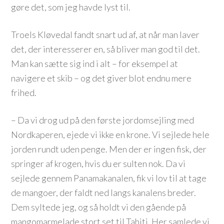
gøre det, som jeg havde lyst til.
Troels Kløvedal fandt snart ud af, at når man laver
det, der interesserer en, så bliver man god til det.
Man kan sætte sig ind i alt – for eksempel at
navigere et skib – og det giver blot endnu mere
frihed.
– Da vi drog ud på den første jordomsejling med
Nordkaperen, ejede vi ikke en krone. Vi sejlede hele
jorden rundt uden penge. Men der er ingen fisk, der
springer af krogen, hvis du er sulten nok. Da vi
sejlede gennem Panamakanalen, fik vi lov til at tage
de mangoer, der faldt ned langs kanalens breder.
Dem syltede jeg, og så holdt vi den gående på
mangomarmelade stort set til Tahiti. Her samlede vi