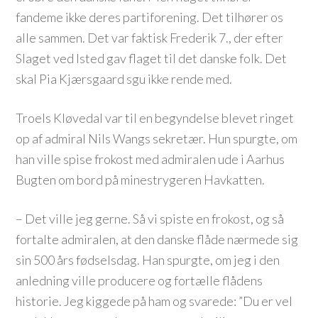
fandeme ikke deres partiforening. Det tilhører os
alle sammen. Det var faktisk Frederik 7., der efter
Slaget ved Isted gav flaget til det danske folk. Det
skal Pia Kjærsgaard sgu ikke rende med.
Troels Kløvedal var til en begyndelse blevet ringet
op af admiral Nils Wangs sekretær. Hun spurgte, om
han ville spise frokost med admiralen ude i Aarhus
Bugten om bord på minestrygeren Havkatten.
– Det ville jeg gerne. Så vi spiste en frokost, og så
fortalte admiralen, at den danske flåde nærmede sig
sin 500 års fødselsdag. Han spurgte, om jeg i den
anledning ville producere og fortælle flådens
historie. Jeg kiggede på ham og svarede: ”Du er vel